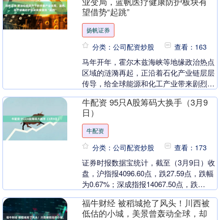
业变局，蓝帆医疗健康防护板块有
望借势“起跳”
扬帆证券
分类：公司配资炒股
查看：163
马年开年，霍尔木兹海峡等地缘政治热点
区域的涟漪再起，正沿着石化产业链层层
传导，给全球能源和化工产业带来剧烈波
动，丁二烯、丙烯腈等关键原料价格应声
牛配资 95只A股筹码大换手（3月9
上涨，一次性手套....
日）
牛配资
分类：公司配资炒股
查看：173
证券时报数据宝统计，截至（3月9日）收
盘，沪指报4096.60点，跌27.59点，跌幅
为0.67%；深成指报14067.50点，跌
105.12点，跌幅为0.74....
福牛财经 被稻城抢了风头！川西被
低估的小城，美景曾轰动全球，却