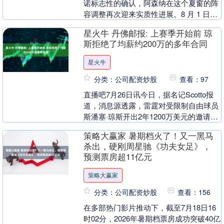
诺标志性的确认，阿森纳在这个夏窗的阵
容调整再次迎来实质性进展。8 月 1 日，
罗马诺正式宣布，32 岁的丹麦中场....
星火牛 丹佛邮报: 上赛季开始前 琼
斯拒绝了均薪约200万的多年合同
星火牛
分类：公司配资炒股
查看：97
直播吧7月26日讯今日，据名记Scotto报
道，消息源透露，雷霆对受限制自由球员
斯潘塞·琼斯开出2年1200万美元的邀请合
同报价，掘金有机会选择匹配。 今年3
策略大赢家 暑期档火了！又一黑马
月....
杀出，硬刚周星驰《功夫女足》，
预测票房超11亿元
策略大赢家
分类：公司配资炒股
查看：156
在多部热门影片推动下，截至7月18日16
时02分，2026年暑期档票房成功突破40亿