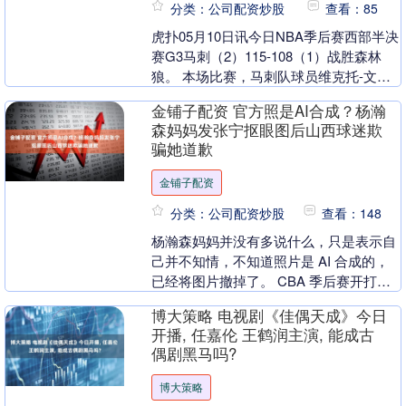
分类：公司配资炒股
查看：85
虎扑05月10日讯今日NBA季后赛西部半决
赛G3马刺（2）115-108（1）战胜森林
狼。 本场比赛，马刺队球员维克托-文班
亚马出战37分钟，投篮18中13，三....
金铺子配资 官方照是AI合成？杨瀚
森妈妈发张宁抠眼图后山西球迷欺
骗她道歉
金铺子配资
分类：公司配资炒股
查看：148
杨瀚森妈妈并没有多说什么，只是表示自
己并不知情，不知道照片是 AI 合成的，
已经将图片撤掉了。 CBA 季后赛开打，
青岛男篮在主场 86-90 负于山西男篮，
博大策略 电视剧《佳偶天成》今日
赛....
开播, 任嘉伦 王鹤润主演, 能成古
偶剧黑马吗?
博大策略