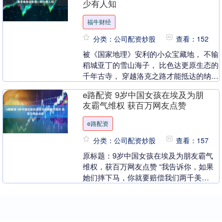
少有人知
福牛财经
分类：公司配资炒股
查看：152
被《国家地理》安利的小众宝藏地， 不输
稻城亚丁的雪山海子， 比色达更原生态的
千年古寺， 穿越洛克之路才能抵达的纳西
古寨， 还有转经筒的嗡鸣和牦牛脖铃的叮
e路配资 9岁中国女孩在埃及为朋
当…… ....
友霸气维权 获百万网友点赞
e路配资
分类：公司配资炒股
查看：157
原标题：9岁中国女孩在埃及为朋友霸气
维权，获百万网友点赞 “我告诉你，如果
她们摔下马，你就要赔偿我们两千美
金……”3月4日，一名网名叫“黄石蚝哥
——旅行人生14....