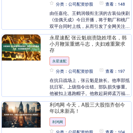
分类：公司配资炒股
查看：148
由任嘉伦、王鹤润领衔主演的古装仙侠剧
《佳偶天成》今日开播，将于鹅厂和桃厂
双平台同时上线，从而引发了全网关注和
热议。作为一部以架空玄幻世界的作品，
永星速配 张云魁崩溃隐姓埋名，韩
剧集以“男女主角....
小月鞭策重燃斗志，夫妇难重聚求
存
永星速配
分类：公司配资炒股
查看：197
在抗日战场上，张云魁是旅长。他率部抵
抗日军。上级指令出错。部队损失惨重。
他被扣上逃跑帽子。他救起厨师孟万福。
他把妻儿托付给孟万福。他心力交瘁。他
利鸿网 今天，A股三大股指齐创今
隐姓埋名。他加入....
年以来新高！
利鸿网
分类：公司配资炒股
查看：104