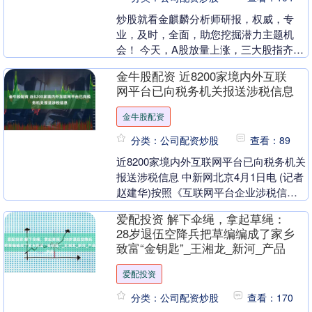
炒股就看金麒麟分析师研报，权威，专
业，及时，全面，助您挖掘潜力主题机
会！ 今天，A股放量上涨，三大股指齐
涨，均创今年以来新高。截至收盘，上证
金牛股配资 近8200家境内外互联
指数上涨0.62%，....
网平台已向税务机关报送涉税信息
金牛股配资
分类：公司配资炒股
查看：89
近8200家境内外互联网平台已向税务机关
报送涉税信息 中新网北京4月1日电 (记者
赵建华)按照《互联网平台企业涉税信息
报送规定》要求，互联网平台企业自
爱配投资 解下伞绳，拿起草绳：
2025....
28岁退伍空降兵把草编编成了家乡
致富“金钥匙”_王湘龙_新河_产品
爱配投资
分类：公司配资炒股
查看：170