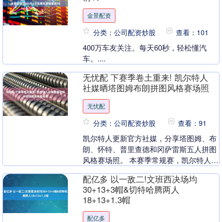
金景配资
分类：公司配资炒股
查看：101
400万车友关注。每天60秒，轻松懂汽
车。....
无忧配 下赛季卷土重来! 凯尔特人
社媒晒塔图姆布朗拼图风格赛场照
无忧配
分类：公司配资炒股
查看：91
凯尔特人更新官方社媒，分享塔图姆、布
朗、怀特、普里查德和冈萨雷斯五人拼图
风格赛场照。 本赛季常规赛，凯尔特人取
得56胜26负的东部第二战绩。 然而在季
配亿多 以一敌二!文班西决场均
后赛首轮3....
30+13+3帽&切特哈腾两人
18+13+1.3帽
配亿多