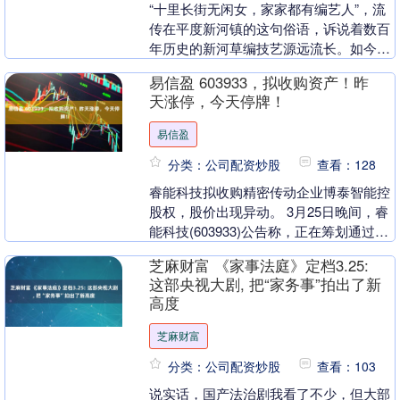
“十里长街无闲女，家家都有编艺人”，流
传在平度新河镇的这句俗语，诉说着数百
年历史的新河草编技艺源远流长。如今，
作为山东省非物质文化遗产，这项老手艺
易信盈 603933，拟收购资产！昨
成为年轻人返乡....
天涨停，今天停牌！
易信盈
分类：公司配资炒股
查看：128
睿能科技拟收购精密传动企业博泰智能控
股权，股价出现异动。 3月25日晚间，睿
能科技(603933)公告称，正在筹划通过发
行A股股份和支付现金相结合的方式收购
芝麻财富 《家事法庭》定档3.25:
博泰....
这部央视大剧, 把“家务事”拍出了新
高度
芝麻财富
分类：公司配资炒股
查看：103
说实话，国产法治剧我看了不少，但大部