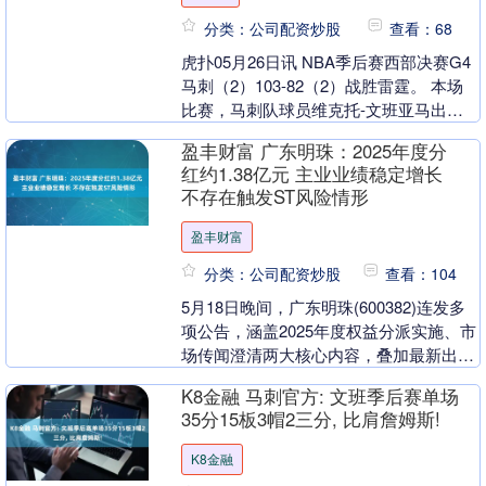
分类：公司配资炒股
查看：68
虎扑05月26日讯 NBA季后赛西部决赛G4
马刺（2）103-82（2）战胜雷霆。 本场
比赛，马刺队球员维克托-文班亚马出战
31分钟，投篮22中11，三分球7中....
盈丰财富 广东明珠：2025年度分
红约1.38亿元 主业业绩稳定增长
不存在触发ST风险情形
盈丰财富
分类：公司配资炒股
查看：104
5月18日晚间，广东明珠(600382)连发多
项公告，涵盖2025年度权益分派实施、市
场传闻澄清两大核心内容，叠加最新出炉
的2026年一季度业绩，全方位展现公司....
K8金融 马刺官方: 文班季后赛单场
35分15板3帽2三分, 比肩詹姆斯!
K8金融