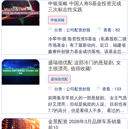
申银策略 中国人寿S基金投资完成
一圈为7公里 ....
三次标志性实践
申银策略
分类：公司配资炒股
查看：82
冷翠华/摄 险资投资S基金（私募股权二级
市场基金）有了最新动向。近日，福建省
鑫睿科创接力基金成功落地。该基金总规
模超40亿元，由中国人寿保险（集团）公
盛瑞德优配 这部冷门的悬疑剧, 女
司（以下简....
主很漂亮, 值得收藏!
盛瑞德优配
分类：公司配资炒股
查看：133
前两集非常抓人的一部悬疑剧。 女主气质
好又漂亮，但却是疯批的人设。 目前也有
7.7的高分，但是看得人不多。 看过的人
一路爽到尾，笑到尾。 故事发生在爱尔兰
金景配资 2026年3月品牌车系销量
一个小....
前10