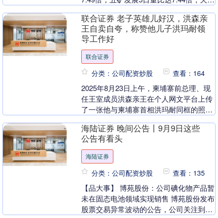
信5日量比达6.68倍。....
联合证券 老子英雄儿好汉，洪森亲
王自卖自夸，称赞他儿子洪玛耐领
导工作好
联合证券
分类：公司配资炒股
查看：164
2025年8月23日上午，柬埔寨前总理、现
任王室成员洪森亲王在个人网文平台上传
了一张他与柬埔寨首相洪玛耐同框的照
片，并附上一段相关视频。照片是在金边
海陆证券 晚间公告丨9月9日这些
国际机场拍摄....
公告有看头
海陆证券
分类：公司配资炒股
查看：135
【品大事】 博苑股份：公司碘化物产品暂
未在固态电池领域实现销售 博苑股份发布
股票交易异常波动的公告，公司关注到近