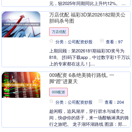
元，较2025年同期同比上升约12%。 此
前上映的周星驰新片《功夫女足》继续....
万店优配 福彩3D第2026182期关公
胆码杀号图
万店优配
分类：公司配资炒股
查看：97
上期回顾：第2026181期福彩3D奖号为
818。 [扫码下载app，中过数字彩1千万以
上的专家都在这儿！]....
009配资 6条绝美骑行路线, 一
脚“蹬”进夏天
009配资
分类：公司配资炒股
查看：204
趁闲暇，追风湖岸，穿行碧水与城市之
间，快@你的搭子，来一场酣畅淋漓的骑
行之旅吧。 龙子湖环湖路线 图源：郑州
日报 路线攻略：内环一圈为5公里，外环