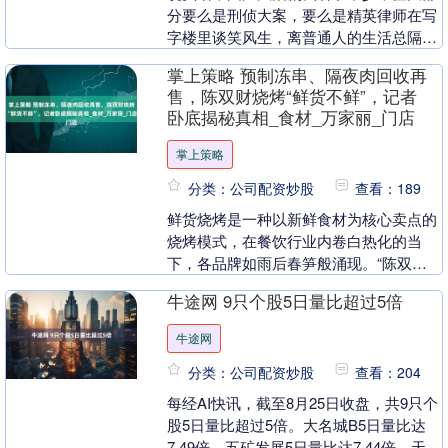
分要么是刑侦大案，要么是精英律师在写
字楼里谈笑风生，离普通人的生活总隔着
一层。 直到《家事法庭》的预告片刷屏，
掌上策略 预制冻串、隔夜肉回收再
我才突然意识到....
售，陈双财烧烤“鲜货不鲜”，记者
卧底揭秘真相_食材_万家丽_门店
掌上策略
分类：公司配资炒股
查看：189
鲜货烧烤是一种以新鲜食材为核心卖点的
烧烤模式，在餐饮行业内卷白热化的当
下，各品牌如雨后春笋般涌现。“陈双财
鲜货烧烤铺”打出“现切现串、鲜货不隔
牛途网 9只个股5日量比超过5倍
夜”的口号，7个月....
牛途网
分类：公司配资炒股
查看：204
每经AI快讯，截至8月25日收盘，共9只个
股5日量比超过5倍。大名城B5日量比达
7.49倍，五矿发展5日量比达7.44倍，天融