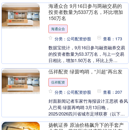
期市场对于固态电池相关概念的关注度较
海通众合 9月16日参与两融交易的
高，公司碘化....
投资者数量为5337万名，环比增加
150万名
海通众合
分类：公司配资炒股
查看：173
数据宝统计，9月16日参与融资融券交易
的投资者数量为53.37万名，与上一交易
日相比，增加1.50万名，环比上升
2.89%。 截至9月16日，融资融券个人投
伍祥配资 绿茵鸣哨，“川超”再出发
资者....
伍祥配资
分类：公司配资炒股
查看：207
封面新闻记者车家竹海报设计王思祺 春风
入巴蜀 绿茵再鸣哨 3月13日晚，
2025/2026四川省城市足球联赛（以下简
称“川超”）总决赛阶段正式打响。 从分区
扬帆证券 原油价格飙升下的手套产
赛一....