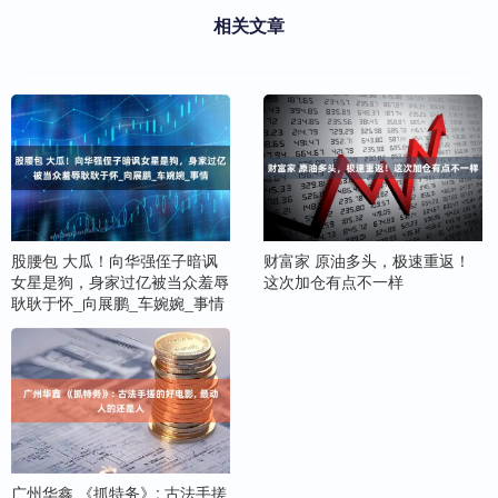
相关文章
股腰包 大瓜！向华强侄子暗讽
财富家 原油多头，极速重返！
女星是狗，身家过亿被当众羞辱
这次加仓有点不一样
耿耿于怀_向展鹏_车婉婉_事情
广州华鑫 《抓特务》: 古法手搓