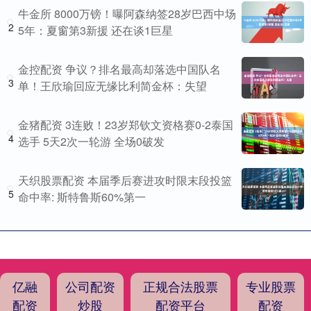
牛金所 8000万镑！曝阿森纳签28岁巴西中场
2
5年：夏窗第3新援 还在谈1巨星
金控配资 争议？排名最高却落选中国队名
3
单！王欣瑜回应无缘比利简金杯：失望
金猪配资 3连败！23岁郑钦文资格赛0-2泰国
4
选手 5天2次一轮游 全场0破发
天织股票配资 本届季后赛进攻时限末段投篮
5
命中率: 斯特鲁斯60%第一
亿融
公司配资
正规合法股票
专业股票
配资
炒股
配资平台
配资