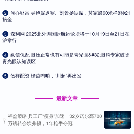
​涵乔财富 吴艳妮退赛、刘景扬缺席，莫家蝶60米栏8秒21
2
摘金
​森利网 2025北外滩国际航运论坛将于10月19日至21日在
3
沪举行
​纵信优配 眼压正常也有可能是青光眼&#32;眼科专家破除
4
青光眼认知误区
​伍祥配资 绿茵鸣哨，“川超”再出发
5
最新文章
福盈策略 兵工厂“瘦身”加速：32岁诺尔高700
1
万镑转会埃弗顿，1年枪手夺冠