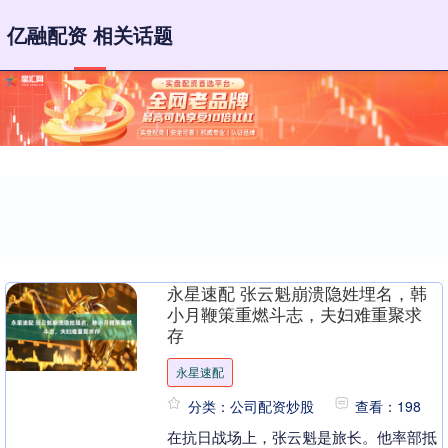
亿融配资 相关话题
永星速配 张云魁崩溃隐姓埋名，韩
小月鞭策重燃斗志，夫妇难重聚求
存
永星速配
分类：公司配资炒股
查看：198
在抗日战场上，张云魁是旅长。他率部抵