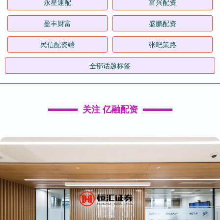
永星速配
富兴配资
盈丰财富
盛鹏配资
民信配资端
张吧策路
全部话题标签
关注 亿融配资