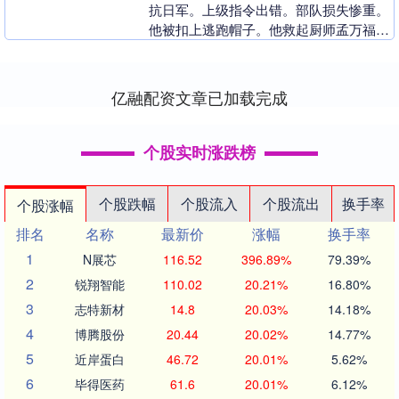
抗日军。上级指令出错。部队损失惨重。
他被扣上逃跑帽子。他救起厨师孟万福。
他把妻儿托付给孟万福。他心力交瘁。他
隐姓埋名。他加入....
亿融配资文章已加载完成
个股实时涨跌榜
个股跌幅
个股流入
个股流出
换手率
个股涨幅
排名
名称
最新价
涨幅
换手率
1
N展芯
116.52
396.89%
79.39%
2
锐翔智能
110.02
20.21%
16.80%
3
志特新材
14.8
20.03%
14.18%
4
博腾股份
20.44
20.02%
14.77%
5
近岸蛋白
46.72
20.01%
5.62%
6
毕得医药
61.6
20.01%
6.12%