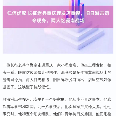
一位长征老兵李聚奎走进重庆一家小理发店。他坐上理发椅。抬
头一看。眼前这位师傅让他愣住。那张脸是多年前冀南战场上的
游击司令员。两人目光相遇。旧日称呼脱口而出。店里空气好像
凝固了。这唤醒了抗战记忆。
段海洲出生在河北安平县一个好家庭。他从小不喜欢账本。他喜
欢看军事书和新闻。九一八事变后。他卖掉家产买枪买弹。七七
事变时。他和五个朋友组队。他们叫青年抗日义勇团。他们用枪