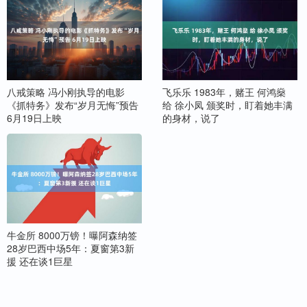
八戒策略 冯小刚执导的电影
飞乐乐 1983年，赌王 何鸿燊
《抓特务》发布“岁月无悔”预告
给 徐小凤 颁奖时，盯着她丰满
6月19日上映
的身材，说了
牛金所 8000万镑！曝阿森纳签
28岁巴西中场5年：夏窗第3新
援 还在谈1巨星