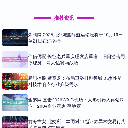
推荐资讯
森利网 2025北外滩国际航运论坛将于10月19日
至21日在沪举行
仁信优配 长征老兵重庆理发店重逢，旧日游击司
令现身，两人忆冀南战场
腾思控股 聚赛龙：布局卫浴材料领域 以改性塑
料技术响应行业升级需求
金盛网 直击2026WAIC现场：人形机器人再站C
位，200+企业竞逐“落地赛”
前海吉安 北交所：本周对11起证券异常交易行为
采取自律监管措施