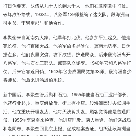
打日伪要害。队伍从几十人长到六千人。他们在冀南冀中打仗。
破坏敌补给线。1938年。八路军129师整编了这支队。段海洲当
司令员。李聚奎那时和他合作。
李聚奎来自湖南穷人家。他早年打北伐。他参加平江起义。他走
完长征。他打百团大战。他的军旅多是硬仗。冀南地势平。日伪
据点多。他们夜里突袭。攻下敌堡。护送民众。后来段海洲离开
八路军。他去石友三部队。那部队立场变。1940年它和八路军打
仗。后来它靠近日伪。1943年它变成国民党第33师。段海洲当少
将师长。他后来进汤恩伯系统。
新中国后。李聚奎管后勤和石油。1955年他当石油工业部部长。
他帮行业起步。重庆解放后。街上有小店。段海洲因过去低调生
活。他在重庆开理发店。他每天洗剪头发。顾客觉得他是普通师
傅。1955年李聚奎来检查。他进店理发。两人重逢。他们谈战场
和老同志。李聚奎回北京上报。促成档案查证。组织让段海洲当