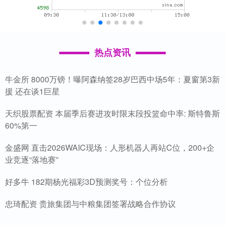
热点资讯
牛金所 8000万镑！曝阿森纳签28岁巴西中场5年：夏窗第3新
援 还在谈1巨星
天织股票配资 本届季后赛进攻时限末段投篮命中率: 斯特鲁斯
60%第一
金盛网 直击2026WAIC现场：人形机器人再站C位，200+企
业竞逐“落地赛”
好多牛 182期杨光福彩3D预测奖号：个位分析
忠琦配资 贵旅集团与中粮集团签署战略合作协议