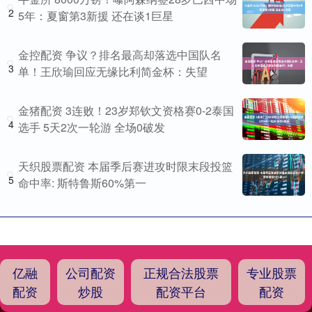
2
5年：夏窗第3新援 还在谈1巨星
金控配资 争议？排名最高却落选中国队名
3
单！王欣瑜回应无缘比利简金杯：失望
金猪配资 3连败！23岁郑钦文资格赛0-2泰国
4
选手 5天2次一轮游 全场0破发
天织股票配资 本届季后赛进攻时限末段投篮
5
命中率: 斯特鲁斯60%第一
亿融
公司配资
正规合法股票
专业股票
配资
炒股
配资平台
配资