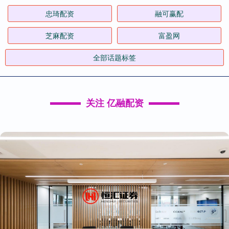
忠琦配资
融可赢配
芝麻配资
富盈网
全部话题标签
关注 亿融配资