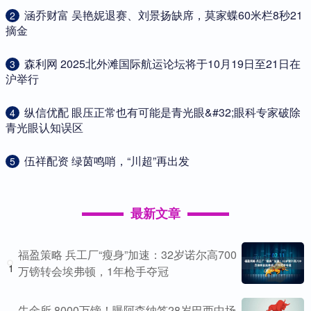
​涵乔财富 吴艳妮退赛、刘景扬缺席，莫家蝶60米栏8秒21
2
摘金
​森利网 2025北外滩国际航运论坛将于10月19日至21日在
3
沪举行
​纵信优配 眼压正常也有可能是青光眼&#32;眼科专家破除
4
青光眼认知误区
​伍祥配资 绿茵鸣哨，“川超”再出发
5
最新文章
福盈策略 兵工厂“瘦身”加速：32岁诺尔高700
1
万镑转会埃弗顿，1年枪手夺冠
牛金所 8000万镑！曝阿森纳签28岁巴西中场