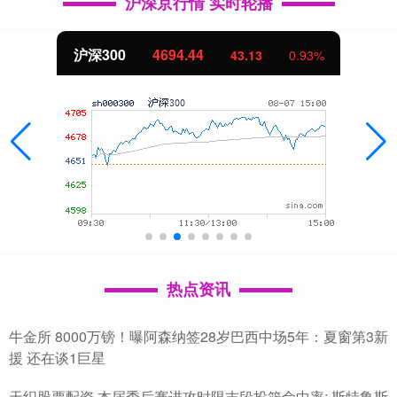
沪深京行情 实时轮播
沪深300
4694.44
43.13
0.93%
热点资讯
牛金所 8000万镑！曝阿森纳签28岁巴西中场5年：夏窗第3新
援 还在谈1巨星
天织股票配资 本届季后赛进攻时限末段投篮命中率: 斯特鲁斯