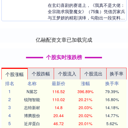
在玄幻喜剧的赛道上，《我真不是大佬：
全宗跪求我娶魔女》（75集）凭借厉家兵
与王梦妍的精彩演绎，勾勒出一段笑料与
热血交织的奇妙故事。神剑宗大师兄张青
锋，九年前遭魔....
亿融配资文章已加载完成
个股实时涨跌榜
个股跌幅
个股流入
个股流出
换手率
个股涨幅
排名
名称
最新价
涨幅
换手率
1
N展芯
116.52
396.89%
79.39%
2
锐翔智能
110.02
20.21%
16.80%
3
志特新材
14.8
20.03%
14.18%
4
博腾股份
20.44
20.02%
14.77%
5
近岸蛋白
46.72
20.01%
5.62%