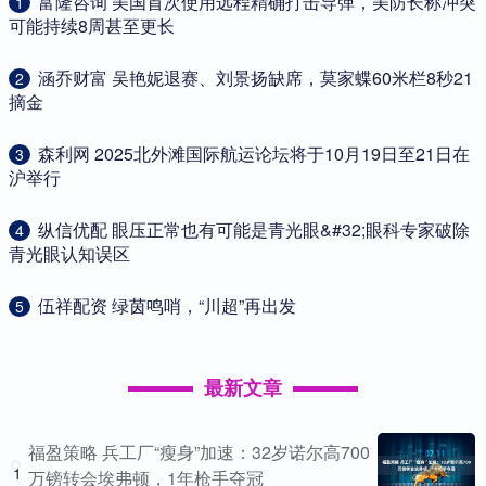
​富隆咨询 美国首次使用远程精确打击导弹，美防长称冲突
1
可能持续8周甚至更长
​涵乔财富 吴艳妮退赛、刘景扬缺席，莫家蝶60米栏8秒21
2
摘金
​森利网 2025北外滩国际航运论坛将于10月19日至21日在
3
沪举行
​纵信优配 眼压正常也有可能是青光眼&#32;眼科专家破除
4
青光眼认知误区
​伍祥配资 绿茵鸣哨，“川超”再出发
5
最新文章
福盈策略 兵工厂“瘦身”加速：32岁诺尔高700
1
万镑转会埃弗顿，1年枪手夺冠