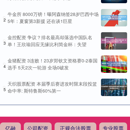
牛金所 8000万镑！曝阿森纳签28岁巴西中场
2
5年：夏窗第3新援 还在谈1巨星
金控配资 争议？排名最高却落选中国队名
3
单！王欣瑜回应无缘比利简金杯：失望
金猪配资 3连败！23岁郑钦文资格赛0-2泰国
4
选手 5天2次一轮游 全场0破发
天织股票配资 本届季后赛进攻时限末段投篮
5
命中率: 斯特鲁斯60%第一
亿融
公司配资
正规合法股票
专业股票